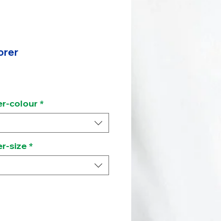
orer
er-colour
*
er-size
*