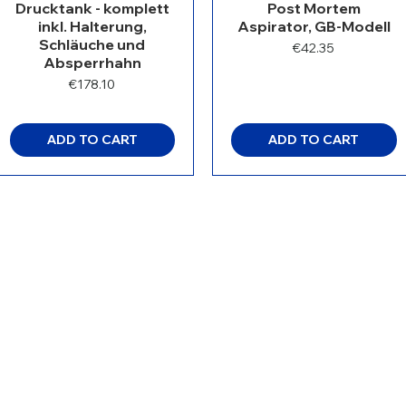
Drucktank - komplett
Post Mortem
inkl. Halterung,
Aspirator, GB-Modell
Schläuche und
Price
€42.35
Absperrhahn
Price
€178.10
ADD TO CART
ADD TO CART