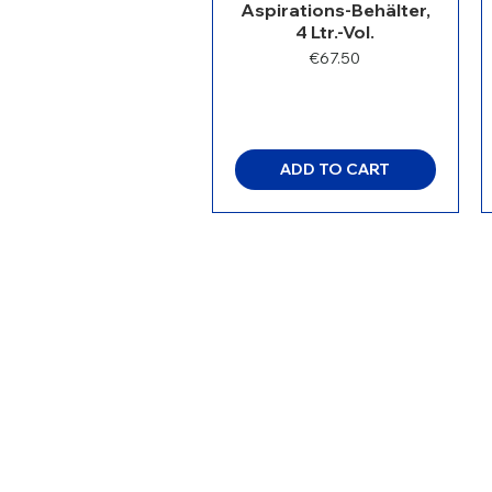
Aspirations-Behälter,
4 Ltr.-Vol.
Price
€67.50
ADD TO CART