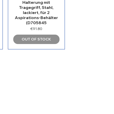
Halterung mit
Tragegriff, Stahl,
lackiert, für 2
Aspirations-Behälter
(D705845
Price
€91.80
OUT OF STOCK