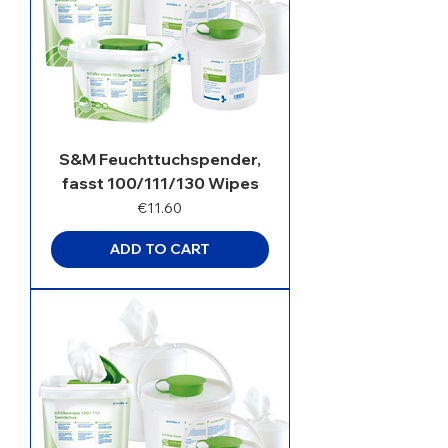
S&M Feuchttuchspender,
fasst 100/111/130 Wipes
Price
€11.60
ADD TO CART