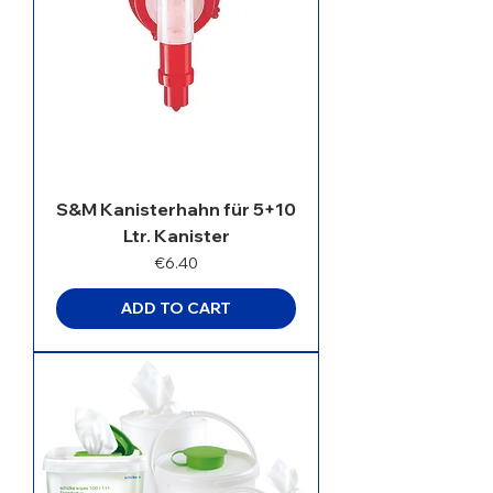
S&M Kanisterhahn für 5+10
Ltr. Kanister
Price
€6.40
ADD TO CART