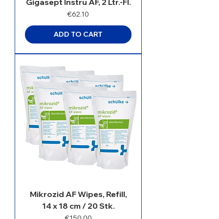
Gigasept Instru AF, 2 Ltr.-Fl.
Price
€62.10
ADD TO CART
Mikrozid AF Wipes, Refill,
14 x 18 cm / 20 Stk.
Price
€150.00