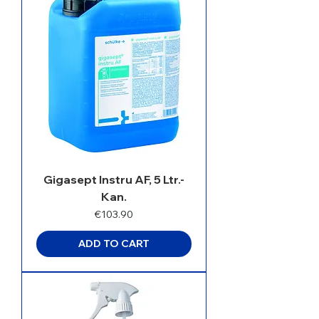
Gigasept Instru AF, 5 Ltr.-
Kan.
Price
€103.90
ADD TO CART