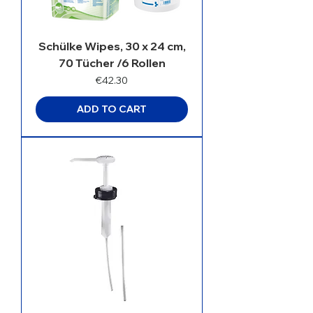
Schülke Wipes, 30 x 24 cm,
70 Tücher /6 Rollen
Price
€42.30
ADD TO CART