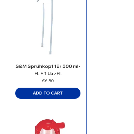
S&M Sprühkopf für 500 ml-
Fl. + 1 Ltr.-Fl.
Price
€6.80
ADD TO CART