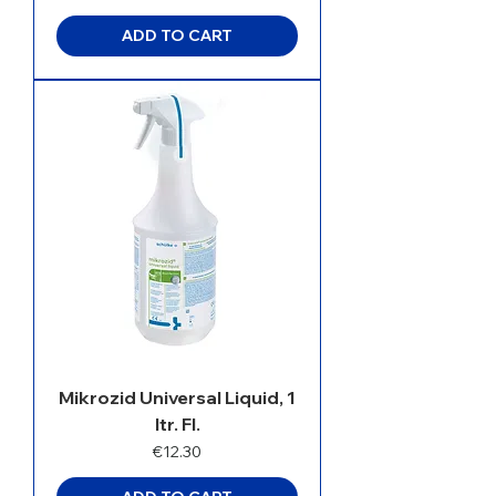
ADD TO CART
Mikrozid Universal Liquid, 1
ltr. Fl.
Price
€12.30