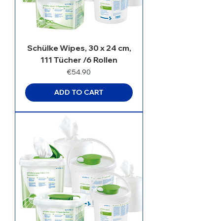
Schülke Wipes, 30 x 24 cm,
111 Tücher /6 Rollen
Price
€54.90
ADD TO CART