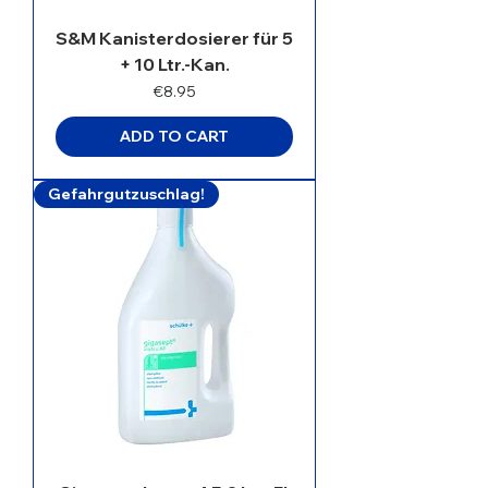
S&M Kanisterdosierer für 5
+ 10 Ltr.-Kan.
Price
€8.95
ADD TO CART
Gefahrgutzuschlag!