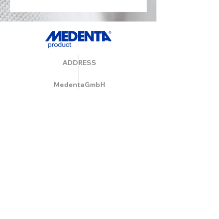
ADDRESS
MedentaGmbH
Huckrieden Esch 9
49549 Ladbergen
info@medenta.de
Hotline:
(05485) 2020
OPENING HOURS
Monday: 9:00 am - 4:30 pm
Tue - Fri: 8:30 am - 4:30 pm
Saturday & Sunday: Closed