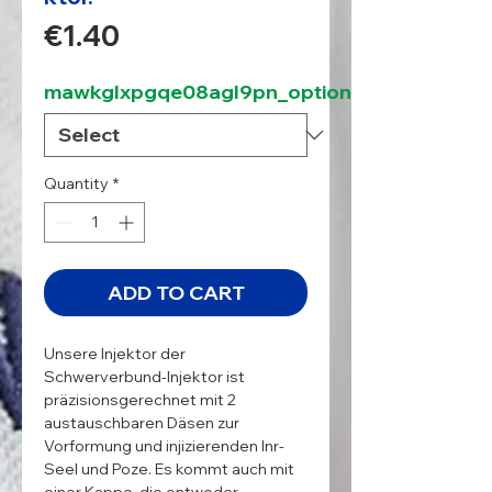
Price
€1.40
mawkglxpgqe08agl9pn_option
Quantity
*
ADD TO CART
Unsere Injektor der 
Schwerverbund-Injektor ist 
präzisionsgerechnet mit 2 
austauschbaren Däsen zur 
Vorformung und injizierenden Inr-
Seel und Poze. Es kommt auch mit 
einer Kappe, die entweder 