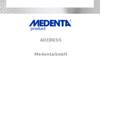
ADDRESS
MedentaGmbH
Huckrieden Esch 9
49549 Ladbergen
info@medenta.de
Hotline:
(05485) 2020
OPENING HOURS
Monday: 9:00 am - 4:30 pm
Tue - Fri: 8:30 am - 4:30 pm
Saturday & Sunday: Closed