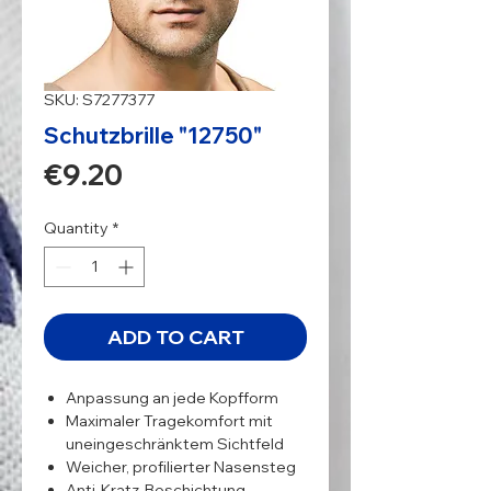
SKU: S7277377
Schutzbrille "12750"
Price
€9.20
Quantity
*
ADD TO CART
Anpassung an jede Kopfform
Maximaler Tragekomfort mit
uneingeschränktem Sichtfeld
Weicher, profilierter Nasensteg
Anti-Kratz-Beschichtung