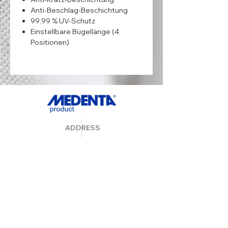
Anti-Beschlag-Beschichtung
99,99 % UV-Schutz
Einstellbare Bügellänge (4
Positionen)
ADDRESS
MedentaGmbH
Huckrieden Esch 9
49549 Ladbergen
info@medenta.de
Hotline:
(05485) 2020