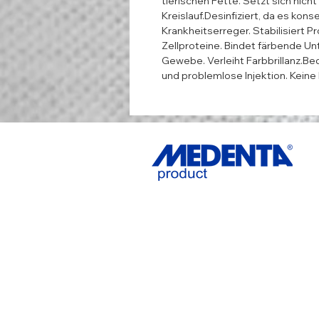
tierischen Fette. Setzt sich nich
Kreislauf.Desinfiziert, da es konse
Krankheitserreger. Stabilisiert Pr
Zellproteine. Bindet färbende Un
Gewebe. Verleiht Farbbrillanz.Bed
und problemlose Injektion. Keine