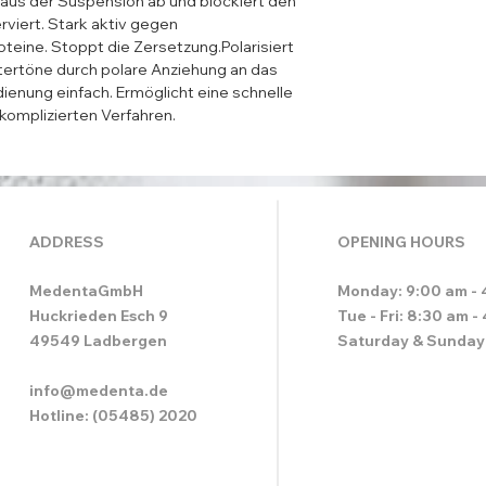
t aus der Suspension ab und blockiert den 
rviert. Stark aktiv gegen 
oteine. Stoppt die Zersetzung.Polarisiert 
tertöne durch polare Anziehung an das 
ienung einfach. Ermöglicht eine schnelle 
 komplizierten Verfahren.
ADDRESS
OPENING HOURS
MedentaGmbH
Monday: 9:00 am - 
Huckrieden Esch 9
Tue - Fri: 8:30 am -
49549 Ladbergen
Saturday & Sunday
info@medenta.de
Hotline: (05485) 2020