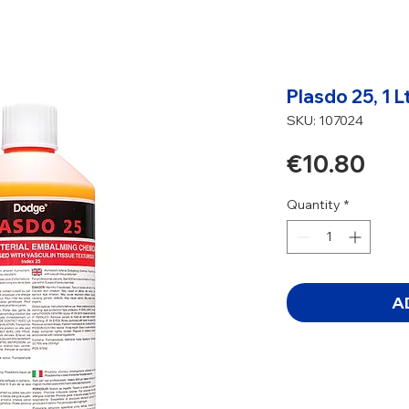
Plasdo 25, 1 Lt
SKU: 107024
Pri
€10.80
Quantity
*
A