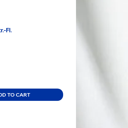
r.-Fl.
ce
DD TO CART