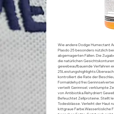
Wie andere Dodge Humectant Art
Plasdo 25 besonders nützlich bei
abgemagerten Fällen. Die Zugabe
die natürlichen Gesichtskonturen
gewebeaufbauende Verfahren erfo
25Leistungshighlights:Überwacht
kontrolliert die Rate der Beschle
Formaldehyd frei.Gerinnselvertei
verteilt Gerinnsel, verklumpte Zel
von Antibiotika.Rehydriert Geweb
Befeuchtet Zellproteine. Stellt le
Todesblässe. Verleiht der Haut na
kittgraue Farbe.Wasserlösliche F