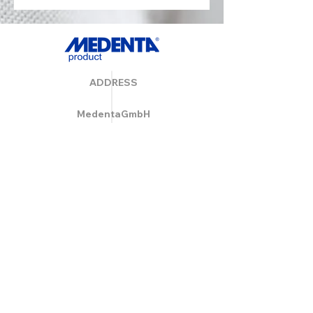
ADDRESS
MedentaGmbH
Huckrieden Esch 9
49549 Ladbergen
info@medenta.de
Hotline:
(05485) 2020
OPENING HOURS
Monday: 9:00 am - 4:30 pm
Tue - Fri: 8:30 am - 4:30 pm
Saturday & Sunday: Closed