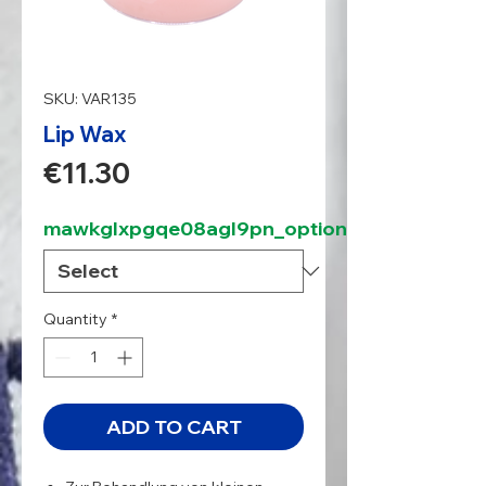
SKU: VAR135
Lip Wax
Price
€11.30
mawkglxpgqe08agl9pn_option
Quantity
*
ADD TO CART