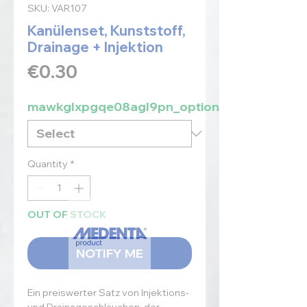
SKU: VAR107
Kanülenset, Kunststoff,
Drainage + Injektion
Price
€0.30
mawkglxpgqe08agl9pn_option
Quantity
*
OUT OF STOCK
NOTIFY ME
Ein preiswerter Satz von Injektions-
und Drainageschläuchen, der