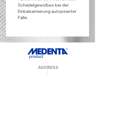
Schädelgewölbes bei der
Einbalsamierung autopsierter
Fälle.
ADDRESS
MedentaGmbH
Huckrieden Esch 9
49549 Ladbergen
info@medenta.de
Hotline:
(05485) 2020
OPENING HOURS