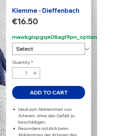
Klemme - Dieffenbach
Price
€16.50
mawkglxpgqe08agl9pn_option
Quantity
*
ADD TO CART
Ideal zum Abklemmen von
Arterien, ohne das Gefäß zu
beschädigen.
Besonders nützlich beim
Abklemmen der Arterien des