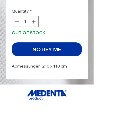
Quantity
*
OUT OF STOCK
NOTIFY ME
Abmessungen: 210 x 110 cm
ADDRESS
MedentaGmbH
Huckrieden Esch 9