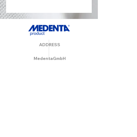
ADDRESS
MedentaGmbH
Huckrieden Esch 9
49549 Ladbergen
info@medenta.de
Hotline:
(05485) 2020
OPENING HOURS
Monday: 9:00 am - 4:30 pm
Tue - Fri: 8:30 am - 4:30 pm