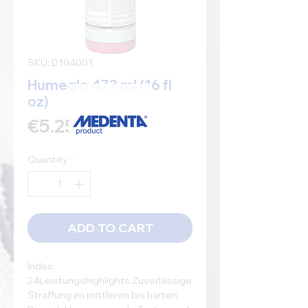
SKU: D104001
Humeglo 473 ml (16 fl
oz)
Price
€5.25
Quantity
*
ADD TO CART
Index: 
24Leistungshighlights:Zuverlässige 
Straffung im mittleren bis harten 