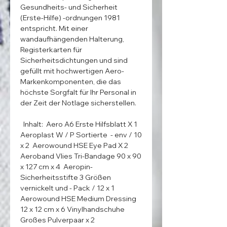
Gesundheits- und Sicherheit 
(Erste-Hilfe) -ordnungen 1981 
entspricht. Mit einer 
wandaufhängenden Halterung, 
Registerkarten für 
Sicherheitsdichtungen und sind 
gefüllt mit hochwertigen Aero-
Markenkomponenten, die das 
höchste Sorgfalt für Ihr Personal in 
der Zeit der Notlage sicherstellen. 

  Inhalt:  Aero A6 Erste Hilfsblatt X 1  
Aeroplast W / P Sortierte  - env ​​/ 10 
x 2  Aerowound HSE Eye Pad X 2  
Aeroband Vlies Tri-Bandage 90 x 90 
x 127 cm x 4  Aeropin-
Sicherheitsstifte 3 Größen 
vernickelt und - Pack / 12 x 1  
Aerowound HSE Medium Dressing 
12 x 12 cm x 6 Vinylhandschuhe 
Großes Pulverpaar x 2    