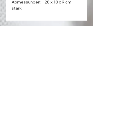
Abmessungen:    28 x 18 x 9 cm  
stark
ADDRESS
MedentaGmbH
Huckrieden Esch 9
49549 Ladbergen
info@medenta.de
Hotline:
(05485) 2020
OPENING HOURS
Monday: 9:00 am - 4:30 pm