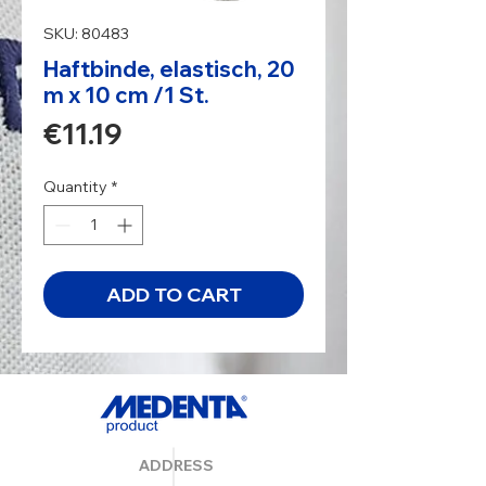
SKU: 80483
Haftbinde, elastisch, 20
m x 10 cm /1 St.
Price
€11.19
Quantity
*
ADD TO CART
ADDRESS