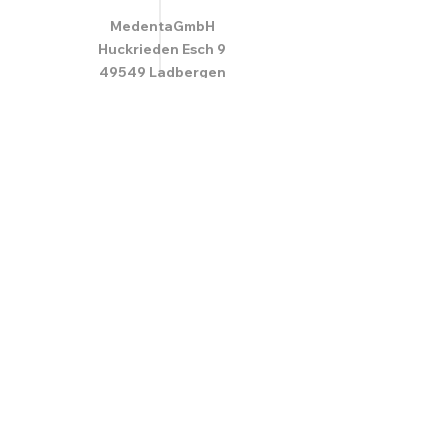
MedentaGmbH
Huckrieden Esch 9
49549 Ladbergen
info@medenta.de
Hotline:
(05485) 2020
OPENING HOURS
Monday: 9:00 am - 4:30 pm
Tue - Fri: 8:30 am - 4:30 pm
Saturday & Sunday: Closed
GESCHÄFTSBEDINGUNGEN
© 2020 Medenta Medizin- und
Dentaltechnische