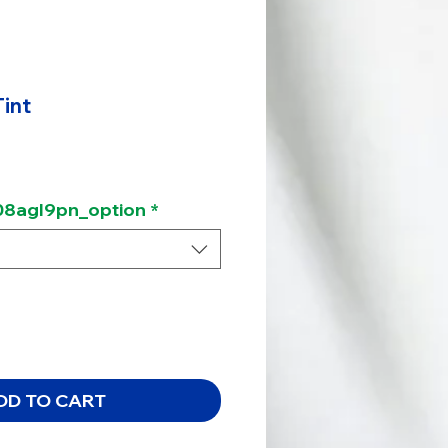
Tint
ce
8agl9pn_option
*
DD TO CART