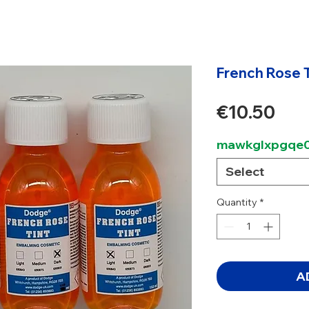
French Rose 
Pri
€10.50
mawkglxpgqe0
Select
Quantity
*
A