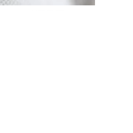
ADDRESS
MedentaGmbH
Huckrieden Esch 9
49549 Ladbergen
info@medenta.de
Hotline:
(05485) 2020
OPENING HOURS
Monday: 9:00 am - 4:30 pm
Tue - Fri: 8:30 am - 4:30 pm
Saturday & Sunday: Closed