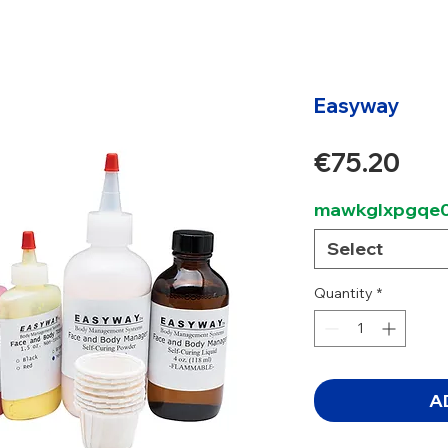
Easyway
Pri
€75.20
mawkglxpgqe0
Select
Quantity
*
A