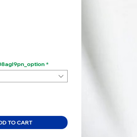
ce
8agl9pn_option
*
DD TO CART