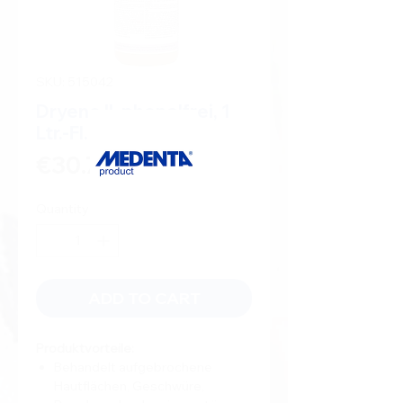
SKU: 515042
Dryene II, phenolfrei, 1
Ltr.-Fl.
Price
€30.70
Quantity
*
ADD TO CART
Produktvorteile:
Behandelt aufgebrochene
Hautflächen, Geschwüre,