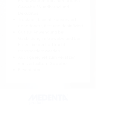
Brandwunden, karzinomatöses
Gewebe, Wundbrand und
Dekubitus
Trocknet, bleicht, konserviert,
desodoriert, ätzt und desinfiziert
Gut zur Anwendung bei
Gasbildung im Gewebe und bei
Fällen die per Luftfracht
transportiert werden
Auch geeignet zum verätzen
von verfaultem Gewebe
Bleicht stark
ADDRESS
MedentaGmbH
Huckrieden Esch 9