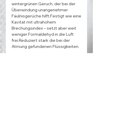
wintergrünen Geruch, der bei der 
Überwindung unangenehmer 
Fäulnisgerüche hilft.Festigt wie eine 
Kavität mit ultrahohem 
Brechungsindex – setzt aber weit 
weniger Formaldehyd in die Luft 
frei.Reduziert stark die bei der 
Atmung gefundenen Flüssigkeiten.
ADDRESS
MedentaGmbH
Huckrieden Esch 9
49549 Ladbergen
info@medenta.de