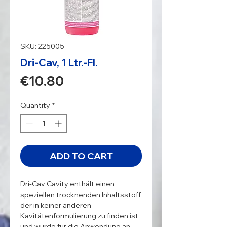
SKU: 225005
Dri-Cav, 1 Ltr.-Fl.
Price
€10.80
Quantity
*
ADD TO CART
Dri-Cav Cavity enthält einen 
speziellen trocknenden Inhaltsstoff, 
der in keiner anderen 
Kavitätenformulierung zu finden ist, 
und wurde für die Anwendung an 