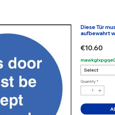
Diese Tür mu
aufbewahrt 
Pri
€10.60
mawkglxpgqe0
Select
Quantity
*
A