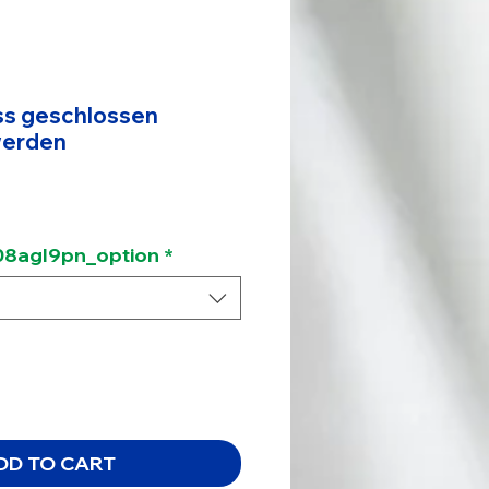
ss geschlossen
werden
ce
8agl9pn_option
*
DD TO CART