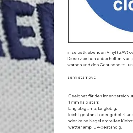
in selbstklebenden Vinyl (SAV) o
Diese Zeichen dabei helfen, von p
warnen und den Gesundheits- und 
semi starr pvc 

 Geeignet fär den Innenbereich und im Freien. 

 1 mm halb starr. 

 langlebig amp; langlebig. 

 leicht gestanzt oder gebohrt und mit Klebstofflaschen leicht zu fixieren 
oder keine Nägel ergreifen Klebsto
 wetter amp; UV-beständig. 
