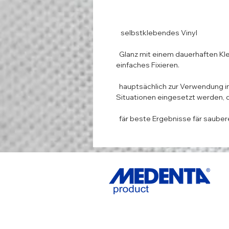
   selbstklebendes Vinyl 

  Glanz mit einem dauerhaften Klebstoffräckgang fär schnelles und 
einfaches Fixieren. 

  hauptsächlich zur Verwendung in Innenräumen, kann aber in Outdoor-
Situationen eingesetzt werden, di
  fär beste Ergebnisse fär saube