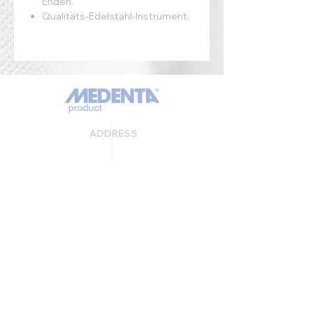
Enden.
Qualitäts-Edelstahl-Instrument.
ADDRESS
MedentaGmbH
Huckrieden Esch 9
49549 Ladbergen
info@medenta.de
Hotline:
(05485) 2020
OPENING HOURS