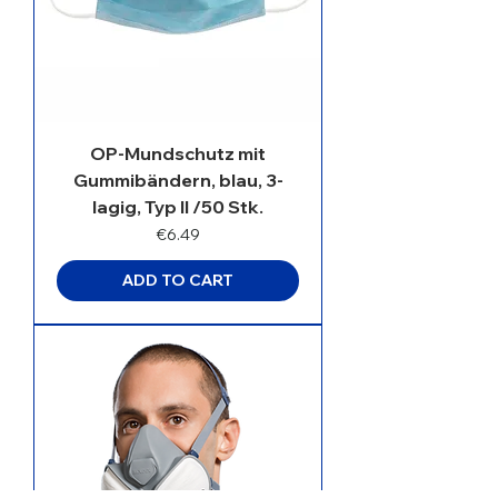
OP-Mundschutz mit
Gummibändern, blau, 3-
lagig, Typ II /50 Stk.
Price
€6.49
ADD TO CART