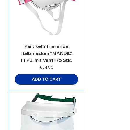
Partikelfiltrierende
Halbmasken "MANDIL",
FFP3, mit Ventil /5 Stk.
Price
€34.90
ADD TO CART