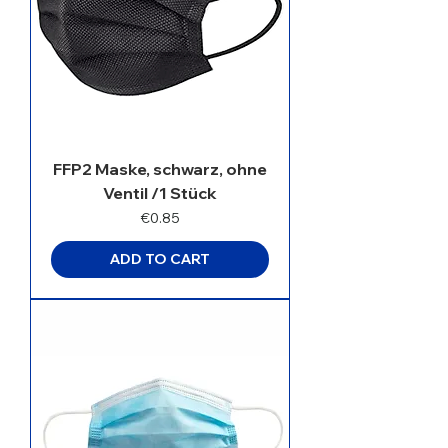
FFP2 Maske, schwarz, ohne
Ventil /1 Stück
Price
€0.85
ADD TO CART