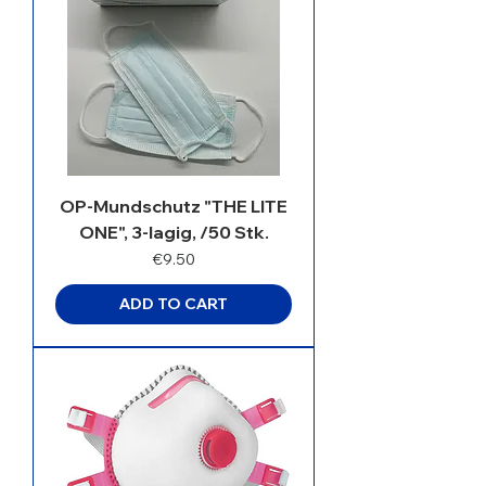
OP-Mundschutz "THE LITE
ONE", 3-lagig, /50 Stk.
Price
€9.50
ADD TO CART