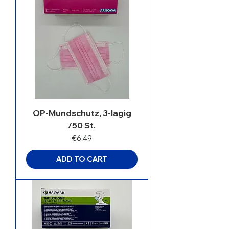
OP-Mundschutz, 3-lagig
/50 St.
Price
€6.49
ADD TO CART