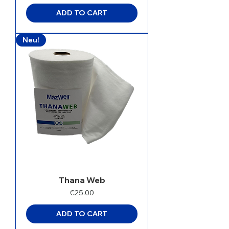
ADD TO CART
Neu!
Thana Web
Price
€25.00
ADD TO CART