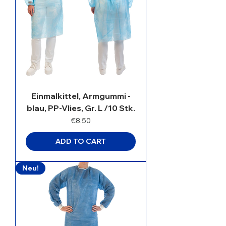
Einmalkittel, Armgummi -
blau, PP-Vlies, Gr. L /10 Stk.
Price
€8.50
ADD TO CART
Neu!