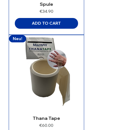
Spule
Price
€34.90
ADD TO CART
Neu!
Thana Tape
Price
€60.00