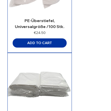
PE-Überstiefel,
Universalgröße /100 Stk.
Price
€24.50
ADD TO CART