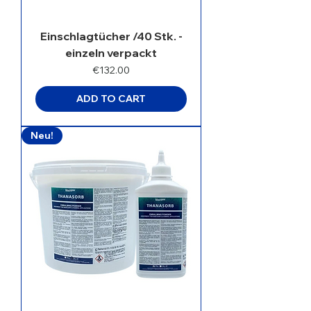
Einschlagtücher /40 Stk. -
einzeln verpackt
Price
€132.00
ADD TO CART
Neu!