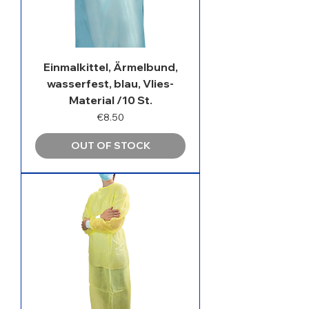
Einmalkittel, Ärmelbund,
wasserfest, blau, Vlies-
Material /10 St.
Price
€8.50
OUT OF STOCK