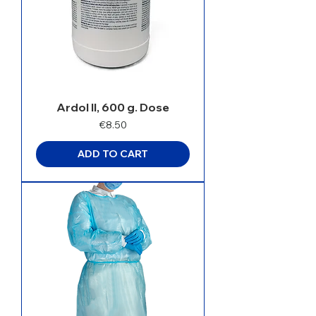
Ardol II, 600 g. Dose
Price
€8.50
ADD TO CART