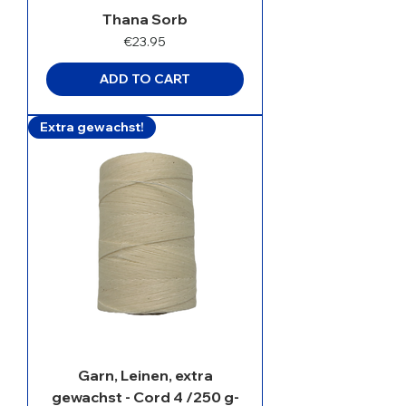
Thana Sorb
Price
€23.95
ADD TO CART
Extra gewachst!
Garn, Leinen, extra
gewachst - Cord 4 /250 g-