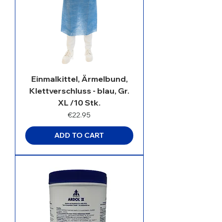
Einmalkittel, Ärmelbund,
Klettverschluss - blau, Gr.
XL /10 Stk.
Price
€22.95
ADD TO CART