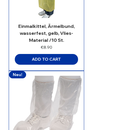
Einmalkittel, Ärmelbund,
wasserfest, gelb, Vlies-
Material /10 St.
Price
€8.90
ADD TO CART
Neu!