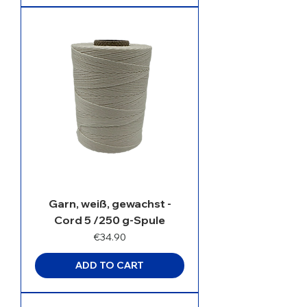
Garn, weiß, gewachst -
Cord 5 /250 g-Spule
Price
€34.90
ADD TO CART