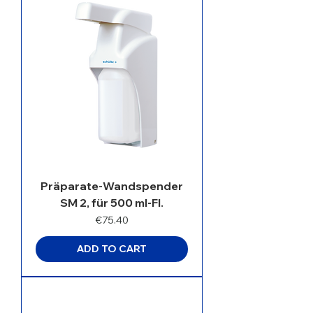
Präparate-Wandspender
SM 2, für 500 ml-Fl.
Price
€75.40
ADD TO CART