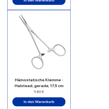
In den Warenkorb
Hämostatische Klemme -
Halstead, gerade, 17,5 cm
Preis
9,80 €
In den Warenkorb