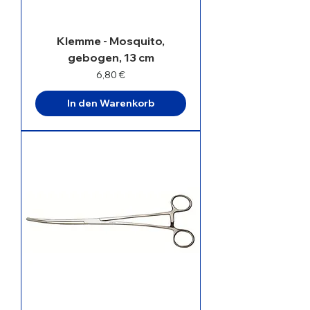
Klemme - Mosquito,
gebogen, 13 cm
Preis
6,80 €
In den Warenkorb