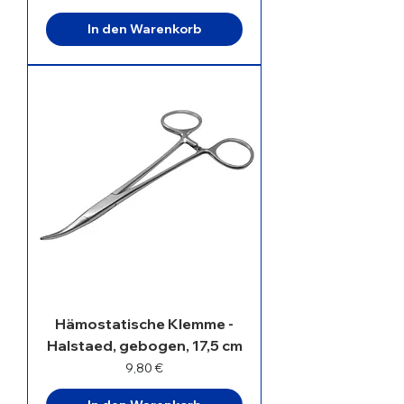
In den Warenkorb
Hämostatische Klemme -
Halstaed, gebogen, 17,5 cm
Preis
9,80 €