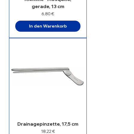
gerade, 13 cm
Preis
6,80 €
In den Warenkorb
Drainagepinzette, 17,5 cm
Preis
18,22 €