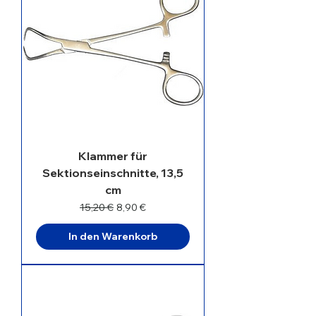
Klammer für
Sektionseinschnitte, 13,5
cm
Standardpreis
Sale-Preis
15,20 €
8,90 €
In den Warenkorb