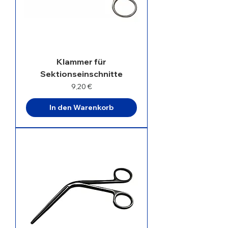
Klammer für
Sektionseinschnitte
Preis
9,20 €
In den Warenkorb