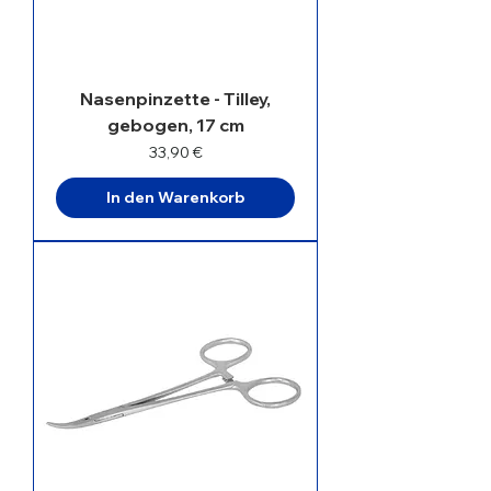
Nasenpinzette - Tilley,
gebogen, 17 cm
Preis
33,90 €
In den Warenkorb