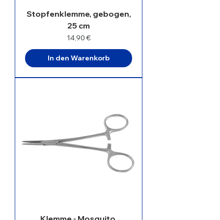
Stopfenklemme, gebogen,
25 cm
Preis
14,90 €
In den Warenkorb
Klemme - Mosquito,