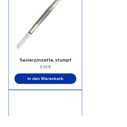
Sezierpinzette, stumpf
Preis
5,10 €
In den Warenkorb