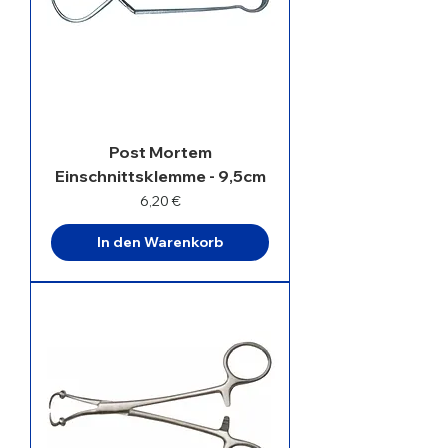
Post Mortem
Einschnittsklemme - 9,5cm
Preis
6,20 €
In den Warenkorb