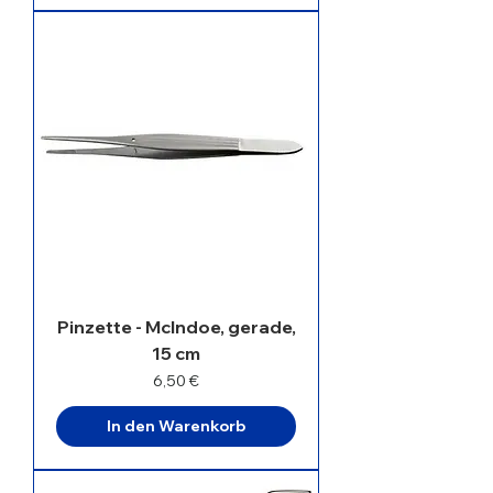
Pinzette - McIndoe, gerade,
15 cm
Preis
6,50 €
In den Warenkorb