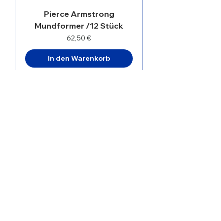
Pierce Armstrong
Mundformer /12 Stück
Preis
62,50 €
In den Warenkorb
Augenkappen, oval,