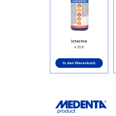
Icterine
Preis
4,70 €
In den Warenkorb