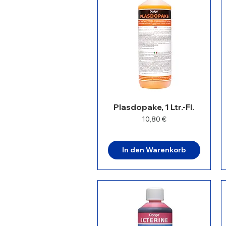
Plasdopake, 1 Ltr.-Fl.
Preis
10,80 €
In den Warenkorb