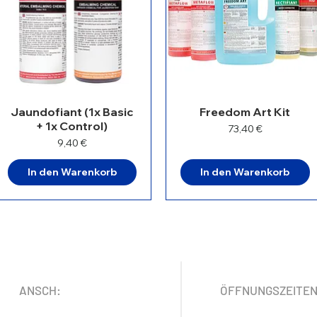
Jaundofiant (1x Basic
Freedom Art Kit
+ 1x Control)
Preis
73,40 €
Preis
9,40 €
In den Warenkorb
In den Warenkorb
ANSCH:
ÖFFNUNGSZEITE