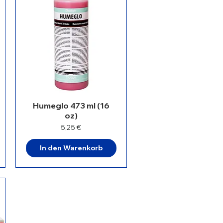
Humeglo 473 ml (16
oz)
Preis
5,25 €
In den Warenkorb