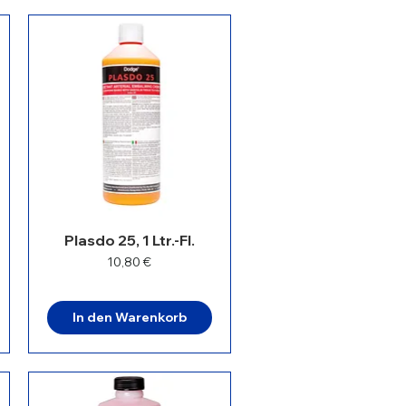
Plasdo 25, 1 Ltr.-Fl.
Preis
10,80 €
In den Warenkorb