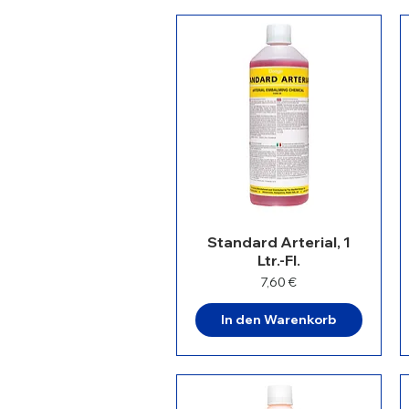
Standard Arterial, 1
Ltr.-Fl.
Preis
7,60 €
In den Warenkorb