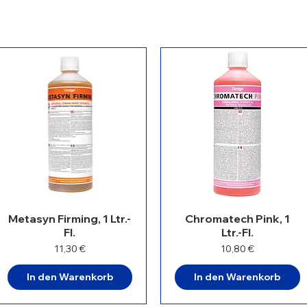
Metasyn Firming, 1 Ltr.-
Chromatech Pink, 1
Fl.
Ltr.-Fl.
Preis
Preis
11,30 €
10,80 €
In den Warenkorb
In den Warenkorb