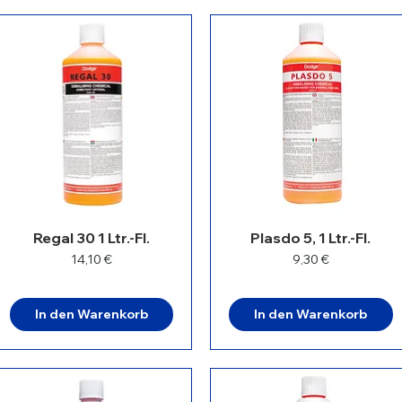
Regal 30 1 Ltr.-Fl.
Plasdo 5, 1 Ltr.-Fl.
Preis
Preis
14,10 €
9,30 €
In den Warenkorb
In den Warenkorb