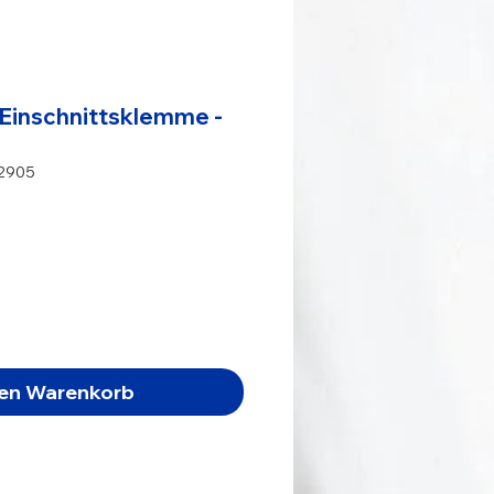
Einschnittsklemme -
02905
s
den Warenkorb