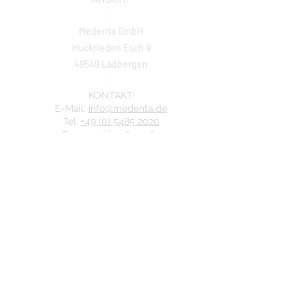
Medenta GmbH
Huckrieden Esch 9
49549 Ladbergen
KONTAKT:
E-Mail:
info@medenta.de
Tel:
+49 (0) 5485 2020
Fax:
+49 (0) 5485 2069
IMPRESSUM
ÖFFNUNGSZEITEN
Montag: 9:00 - 16:30 Uhr
Dienstag - Freitag: 8:30 - 16:30 Uhr
Samstag & Sonntag: Geschlossen
Hotline:
+49 (0) 5485 2020
REGISTEREINTRAG: