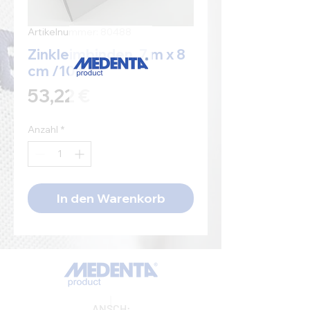
Artikelnummer: 80488
Zinkleimbinden, 7 m x 8
cm /10 St.
Preis
53,22 €
Anzahl
*
In den Warenkorb
ANSCH: