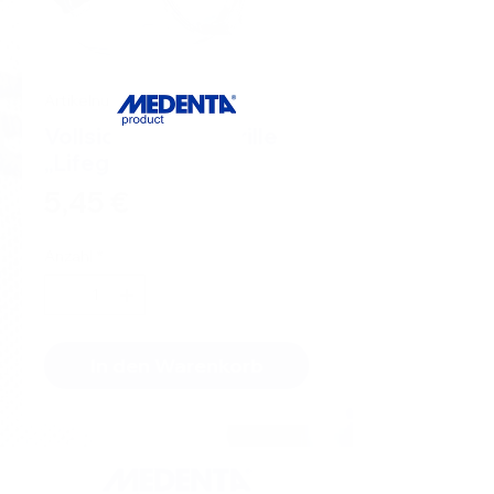
Artikelnummer: S7277381
Vollsicht-Schutzbrille
„Lifeguard“
Preis
5,45 €
Anzahl
*
In den Warenkorb