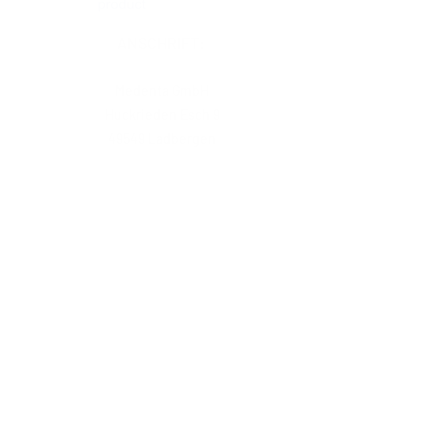
ANSCHRIFT:
Medenta GmbH
Huckrieden Esch 9
49549 Ladbergen
IMPRESSUM
ÖFFNUNGSZEITEN
Montag: 9:00 - 16:30 Uhr
Dienstag - Freitag: 8:30 - 16:30 Uhr
Samstag & Sonntag: Geschlossen