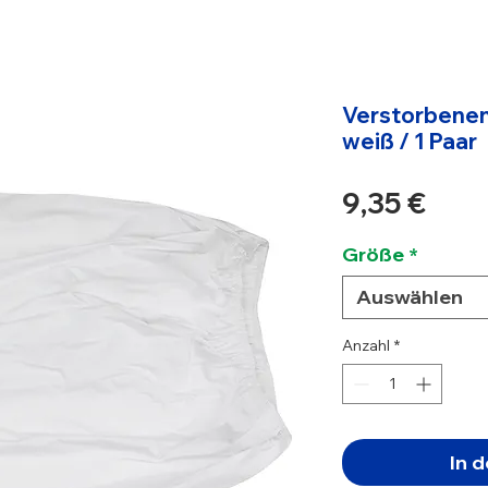
Verstorbenen
weiß / 1 Paar
Prei
9,35 €
Größe
*
Auswählen
Anzahl
*
In 