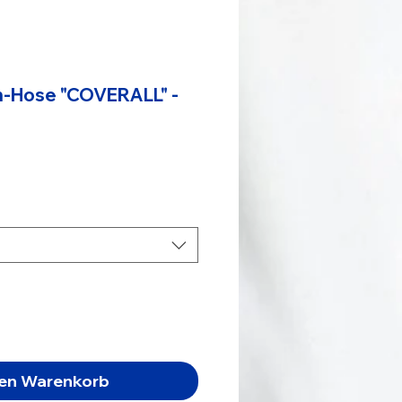
-Hose "COVERALL" -
s
den Warenkorb