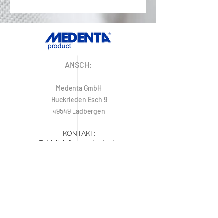
ANSCH:
Medenta GmbH
Huckrieden Esch 9
49549 Ladbergen
KONTAKT:
E-Mail:
info@medenta.de
Tel:
+49 (0) 5485 2020
Fax:
+49 (0) 5485 2069
IMPRESSUM
ÖFFNUNGSZEITEN