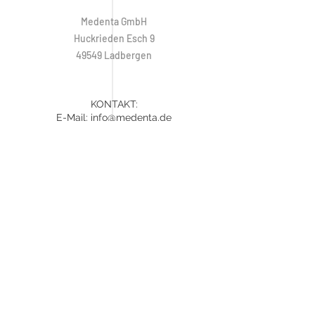
Medenta GmbH
Huckrieden Esch 9
49549 Ladbergen
KONTAKT:
E-Mail:
info@medenta.de
Tel:
+49 (0) 5485 2020
Fax:
+49 (0) 5485 2069
ÖFFNUNGSZEITEN
Montag: 9:00 - 16:30 Uhr
Dienstag - Freitag: 8:30 - 16:30 Uhr
Samstag & Sonntag: Geschlossen
Hotline:
+49 (0) 5485 2020
REGISTEREINTRAG:
Handelsregister Steinfurt 6438