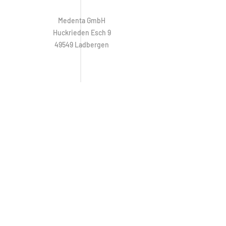
Medenta GmbH
Huckrieden Esch 9
49549 Ladbergen
IMPRESSUM
ÖFFNUNGSZEITEN
Montag: 9:00 - 16:30 Uhr
Dienstag - Freitag: 8:30 - 16:30 Uhr
Samstag & Sonntag: Geschlossen
Hotline:
+49 (0) 5485 2020