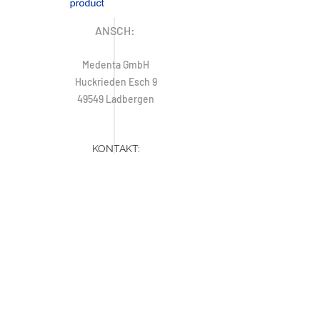
ANSCH:
Medenta GmbH
Huckrieden Esch 9
49549 Ladbergen
KONTAKT:
E-Mail:
info@medenta.de
Tel:
+49 (0) 5485 2020
Fax:
+49 (0) 5485 2069
ÖFFNUNGSZEITEN
Montag: 9:00 - 16:30 Uhr
Dienstag - Freitag: 8:30 - 16:30 Uhr
Samstag & Sonntag: Geschlossen
Hotline:
+49 (0) 5485 2020