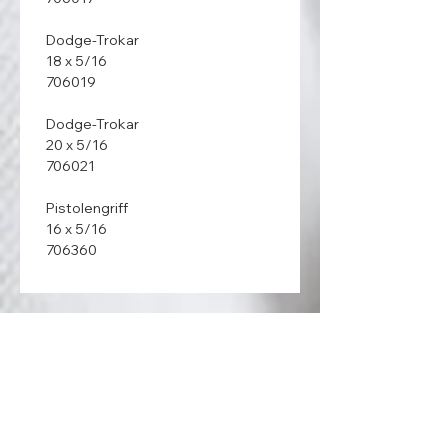
  Dodge-Trokar

  18 x 5/16

  706019

  Dodge-Trokar

  20 x 5/16

  706021

  Pistolengriff

  16 x 5/16

  706360
ANSCHRIFT:
Medenta GmbH