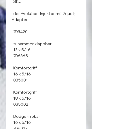
  SKU

  der Evolution-Injektor mit 7quot; 
Adapter

  703420

  zusammenklappbar

  13 x 5/16

  706365

  Komfortgriff

  16 x 5/16

  035001

  Komfortgriff

  18 x 5/16

  035002

  Dodge-Trokar

  16 x 5/16

  706017
