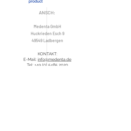
ANSCH:
Medenta GmbH
Huckrieden Esch 9
49549 Ladbergen
KONTAKT:
E-Mail:
info@medenta.de
Tel:
+49 (0) 5485 2020
Fax:
+49 (0) 5485 2069
IMPRESSUM
ÖFFNUNGSZEITEN
Montag: 9:00 - 16:30 Uhr
Dienstag - Freitag: 8:30 - 16:30 Uhr
Samstag & Sonntag: Geschlossen
Hotline:
+49 (0) 5485 2020