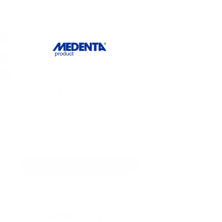
Artikelnummer: S701484
Skalpellklingen, steril,
Figur 24 /100 St.
Preis
18,40 €
Anzahl
*
In den Warenkorb