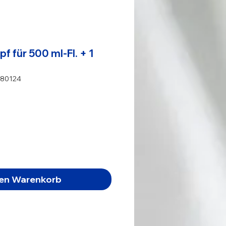
 für 500 ml-Fl. + 1
180124
s
den Warenkorb