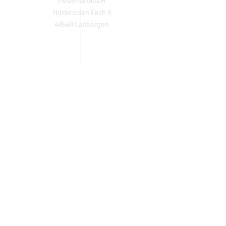
Medenta GmbH
Huckrieden Esch 9
49549 Ladbergen
IMPRESSUM
ÖFFNUNGSZEITEN
Montag: 9:00 - 16:30 Uhr
Dienstag - Freitag: 8:30 - 16:30 Uhr
Samstag & Sonntag: Geschlossen
Hotline:
+49 (0) 5485 2020
GESCHÄFTSBEDINGUNGEN