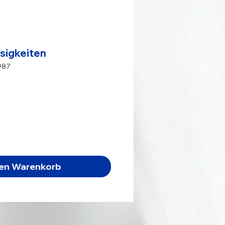
ssigkeiten
987
s
den Warenkorb