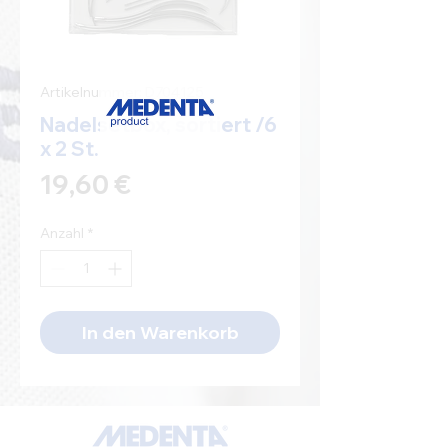
Artikelnummer: D704125
Nadelsetbox, sortiert /6
x 2 St.
Preis
19,60 €
Anzahl
*
In den Warenkorb