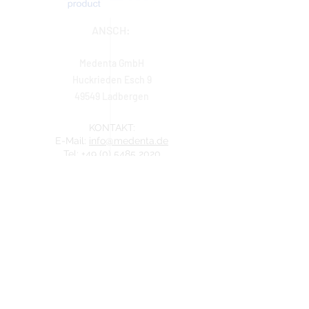
ANSCH:
Medenta GmbH
Huckrieden Esch 9
49549 Ladbergen
KONTAKT:
E-Mail:
info@medenta.de
Tel:
+49 (0) 5485 2020
Fax:
+49 (0) 5485 2069
IMPRESSUM
ÖFFNUNGSZEITEN
Montag: 9:00 - 16:30 Uhr
Dienstag - Freitag: 8:30 - 16:30 Uhr
Samstag & Sonntag: Geschlossen