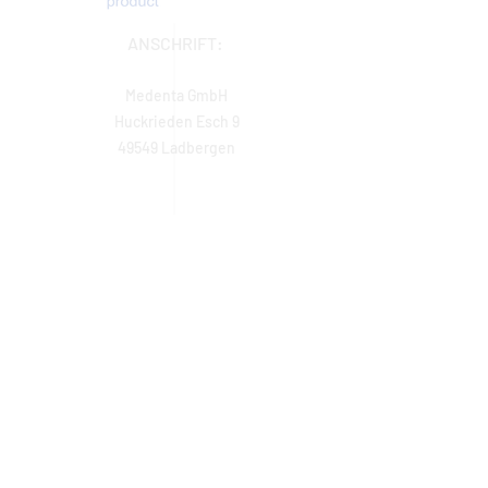
ANSCHRIFT:
Medenta GmbH
Huckrieden Esch 9
49549 Ladbergen
IMPRESSUM
ÖFFNUNGSZEITEN
Montag: 9:00 - 16:30 Uhr
Dienstag - Freitag: 8:30 - 16:30 Uhr
Samstag & Sonntag: Geschlossen
Hotline:
+49 (0) 5485 2020