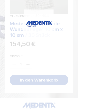
Artikelnummer: 80440.01
Medenta-Tüll „sterile
Wundauflage“ 10 cm x
10 xm / 30 Stück
Preis
154,50 €
Anzahl
*
In den Warenkorb