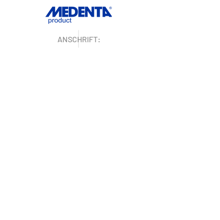
ANSCHRIFT:
Medenta GmbH
Huckrieden Esch 9
49549 Ladbergen
IMPRESSUM
ÖFFNUNGSZEITEN
Montag: 9:00 - 16:30 Uhr
Dienstag - Freitag: 8:30 - 16:30 Uhr