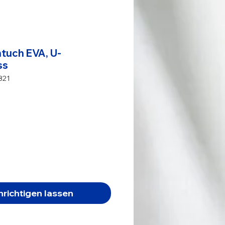
tuch EVA, U-
ss
821
s
richtigen lassen