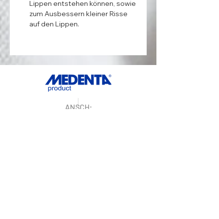
Lippen entstehen können, sowie
zum Ausbessern kleiner Risse
auf den Lippen.
ANSCH:
Medenta GmbH
Huckrieden Esch 9
49549 Ladbergen
KONTAKT:
E-Mail:
info@medenta.de
Tel:
+49 (0) 5485 2020
Fax:
+49 (0) 5485 2069