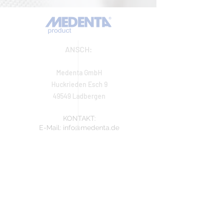
ANSCH:
Medenta GmbH
Huckrieden Esch 9
49549 Ladbergen
KONTAKT:
E-Mail:
info@medenta.de
Tel:
+49 (0) 5485 2020
Fax:
+49 (0) 5485 2069
IMPRESSUM
ÖFFNUNGSZEITEN
Montag: 9:00 - 16:30 Uhr