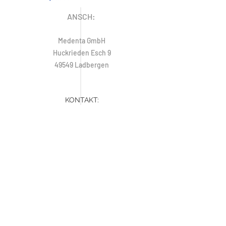
ANSCH:
Medenta GmbH
Huckrieden Esch 9
49549 Ladbergen
KONTAKT:
E-Mail:
info@medenta.de
Tel:
+49 (0) 5485 2020
Fax:
+49 (0) 5485 2069
ÖFFNUNGSZEITEN
Montag: 9:00 - 16:30 Uhr
Dienstag - Freitag: 8:30 - 16:30 Uhr
Samstag & Sonntag: Geschlossen
Hotline:
+49 (0) 5485 2020